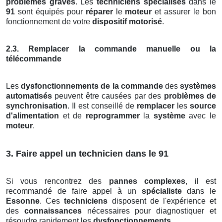
problèmes graves
. Les
techniciens spécialisés
dans le
91
sont équipés pour
réparer
le
moteur
et assurer le bon
fonctionnement de votre
dispositif motorisé
.
2.3. Remplacer la commande manuelle ou la
télécommande
Les
dysfonctionnements de la commande
des
systèmes
automatisés
peuvent être causées par des
problèmes de
synchronisation
. Il est conseillé de
remplacer
les
source
d'alimentation
et de
reprogrammer
la
système
avec le
moteur
.
3. Faire appel un technicien dans le 91
Si vous rencontrez des
pannes complexes
, il est
recommandé de faire appel à un
spécialiste
dans le
Essonne
. Ces
techniciens
disposent de l'expérience et
des
connaissances
nécessaires pour diagnostiquer et
résoudre rapidement les
dysfonctionnements
.