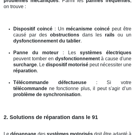
problèmes mécaniques
. Parmi les
pannes fréquentes
,
on trouve :
Dispositif coincé
: Un
mécanisme coincé
peut être
causé par des
obstructions
dans les
rails
ou un
dysfonctionnement du tablier
.
Panne du moteur
: Les
systèmes électriques
peuvent tomber en
dysfonctionnement
à cause d'une
surcharge
. Le
dispositif motorisé
peut nécessiter une
réparation
.
Télécommande défectueuse
: Si votre
télécommande
ne fonctionne plus, il peut s'agir d’un
problème de synchronisation
.
2. Solutions de réparation dans le 91
Le
dépannage
des
systèmes motorisés
doit être adapté à