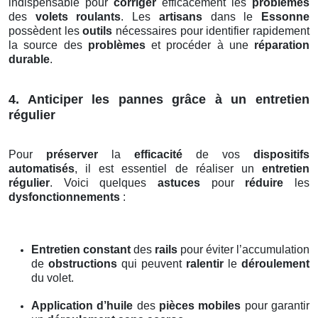
indispensable pour
corriger
efficacement les
problèmes
des
volets roulants
. Les
artisans
dans le
Essonne
possèdent les
outils
nécessaires pour identifier rapidement
la source des
problèmes
et procéder à une
réparation
durable
.
4. Anticiper les pannes grâce à un entretien
régulier
Pour
préserver
la
efficacité
de vos
dispositifs
automatisés
, il est essentiel de réaliser un
entretien
régulier
. Voici quelques
astuces
pour
réduire
les
dysfonctionnements
:
Entretien constant
des
rails
pour éviter l’accumulation
de
obstructions
qui peuvent
ralentir
le
déroulement
du volet.
Application d’huile
des
pièces mobiles
pour garantir