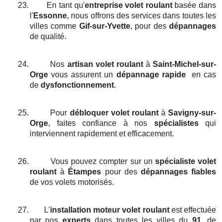
23.
En tant qu'
entreprise volet roulant
basée dans
l'
Essonne
, nous offrons des services dans toutes les
villes comme
Gif-sur-Yvette
, pour des
dépannages
de qualité.
24.
Nos
artisan volet roulant
à
Saint-Michel-sur-
Orge
vous assurent un
dépannage rapide
en cas
de
dysfonctionnement
.
25.
Pour
débloquer volet roulant
à
Savigny-sur-
Orge
, faites confiance à nos
spécialistes
qui
interviennent rapidement et efficacement.
26.
Vous pouvez compter sur un
spécialiste volet
roulant
à
Étampes
pour des
dépannages fiables
de vos volets motorisés.
27.
L'
installation moteur volet roulant
est effectuée
par nos
experts
dans toutes les villes du
91
, de