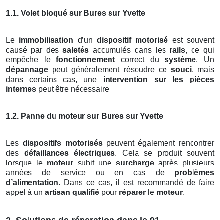
1.1. Volet bloqué sur Bures sur Yvette
Le
immobilisation
d’un
dispositif motorisé
est souvent
causé par des
saletés
accumulés dans les
rails
, ce qui
empêche le
fonctionnement
correct du
système
. Un
dépannage
peut généralement résoudre ce
souci
, mais
dans certains cas, une
intervention sur les pièces
internes
peut être nécessaire.
1.2. Panne du moteur sur Bures sur Yvette
Les
dispositifs motorisés
peuvent également rencontrer
des
défaillances électriques
. Cela se produit souvent
lorsque le
moteur
subit une
surcharge
après plusieurs
années de service ou en cas de
problèmes
d’alimentation
. Dans ce cas, il est recommandé de faire
appel à un
artisan qualifié
pour
réparer
le
moteur
.
2. Solutions de réparation dans le 91